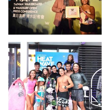
個人入會辦法
國內賽事影片
國際培訓集錦
團體入會辦法
國內培訓集錦