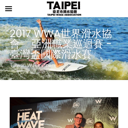
首頁
2017 WWA世界滑水協
最新消息
會    亞洲職業巡迴賽 - 
協會介紹
行事曆
臺灣盃國際滑水賽
新聞發佈
臺北滑水隊
協會宗旨
Taiwan Wake Open
協會起源
相關辦法
臺北滑水隊介紹
組織架構
師資介紹
國際媒體
LEVEL證照
推手介紹
我要入隊
檢定辦法
精選照片
國際賽事新聞
歷年成績
檢定榜單
國際賽事影片
國際賽事集錦
訓練中心
國際賽事規則
國內賽事新聞
國內賽事集錦