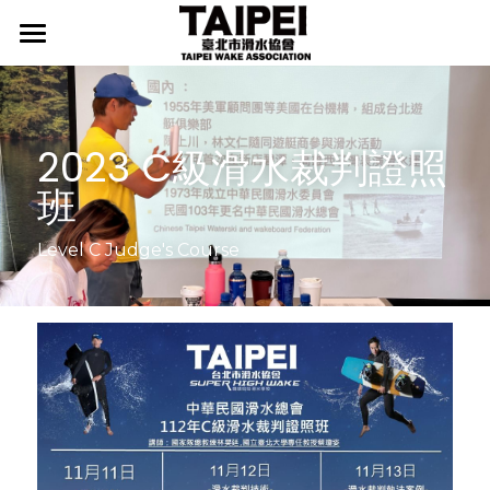
首頁
最新消息
2023 C級滑水裁判證照
協會介紹
行事曆
班
新聞發佈
臺北滑水隊
協會宗旨
Level C Judge's Course
協會起源
相關辦法
臺北滑水隊介紹
組織架構
師資介紹
國際媒體
LEVEL證照
推手介紹
我要入隊
檢定辦法
精選照片
國際賽事新聞
歷年成績
檢定榜單
國際賽事影片
國際賽事集錦
訓練中心
國際賽事規則
國內賽事新聞
國內賽事集錦