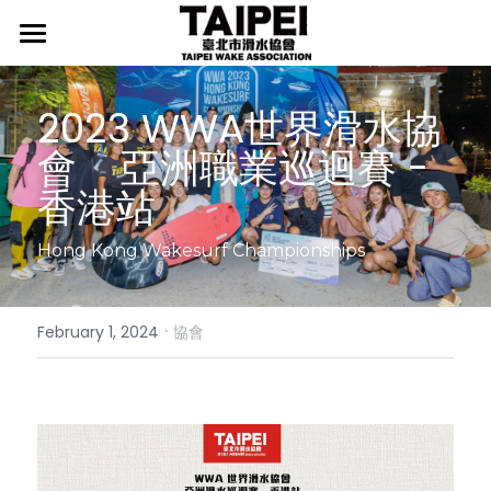
首頁
2023 WWA世界滑水協
最新消息
會    亞洲職業巡迴賽 - 
協會介紹
行事曆
香港站
新聞發佈
臺北滑水隊
協會宗旨
Hong Kong Wakesurf Championships
協會起源
相關辦法
臺北滑水隊介紹
組織架構
師資介紹
·
國際媒體
LEVEL證照
February 1, 2024
協會
推手介紹
我要入隊
檢定辦法
精選照片
國際賽事新聞
歷年成績
檢定榜單
國際賽事影片
國際賽事集錦
訓練中心
國際賽事規則
國內賽事新聞
國內賽事集錦