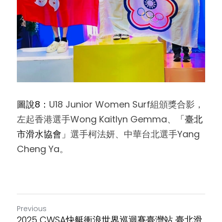
圖說8：
U18 Junior Women Surf組
頒獎合影，
左起香港選手Wong Kaitlyn Gemma、
「臺北
市滑水協會」
選手柯法妍、中華台北選手Yang 
Cheng Ya。
Previous
2025 CWSA快艇衝浪世界巡迴賽臺灣站 臺北滑