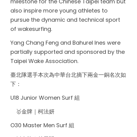
milestone for the Chinese Taipei team but 
also inspire more young athletes to 
pursue the dynamic and technical sport 
of wakesurfing.
Yang Chang Feng and Bahurel Ines were 
partially supported and sponsored by the 
Taipei Wake Association.
臺北隊選手本次為中華台北摘下兩金一銅名次如
下：
U18 Junior Women Surf 組
　🥇金牌｜柯法妍
O30 Master Men Surf 組