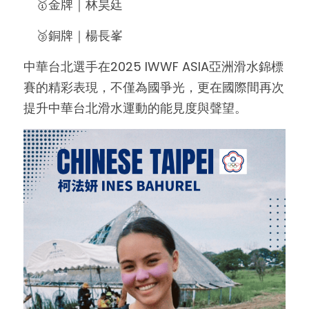
　🥇金牌｜林昊廷
　🥉銅牌｜楊長峯
中華台北選手在2025 IWWF ASIA亞洲滑水錦標
賽的精彩表現，不僅為國爭光，更在國際間再次
提升中華台北滑水運動的能見度與聲望。