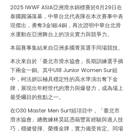
2025 IWWF ASIA亞洲滑水錦標賽於6月29日在
個人入會辦法
國內賽事影片
國際培訓集錦
泰國圓滿落幕，中華台北代表隊在本次賽事中表
現傑出，勇奪3金1銀4銅，再次證明中華台北滑
團體入會辦法
國內培訓集錦
水運動在亞洲舞台上的頂尖實力與競爭力。
本屆賽事集結來自亞洲多國菁英選手同場競技。
本次來自於「臺北市滑水協會」長期訓練選手摘
下兩金一銅。其中U18 Junior Women Sur組
中，柯法妍以極具穩定性的高水準演出奪下金
牌，展現出年輕世代的潛力與爆發力，成為場上
最受矚目的焦點之一。
在O30 Master Men Surf組項目中，「臺北市
滑水協會」總教練林昊廷憑藉豐富經驗與過人技
巧，穩健發揮、榮獲金牌，實力備受肯定。同場