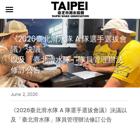
首頁
最新消息
《2026臺北滑水隊 A 隊選手選拔會
議》決議
協會介紹
行事曆
以及「臺北滑水隊」隊員管理辦法
新聞發佈
臺北滑水隊
協會宗旨
修訂公告
協會起源
相關辦法
臺北滑水隊介紹
組織架構
師資介紹
國際媒體
LEVEL證照
June 2, 2026
推手介紹
我要入隊
檢定辦法
精選照片
國際賽事新聞
《2026臺北滑水隊 A 隊選手選拔會議》決議以
及「臺北滑水隊」隊員管理辦法修訂公告
歷年成績
檢定榜單
國際賽事影片
國際賽事集錦
訓練中心
國際賽事規則
國內賽事新聞
國內賽事集錦