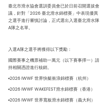
臺北市滑水協會選訓委員會已於日前召開選拔會
個人入會辦法
國內賽事影片
國際培訓集錦
議，針對「2026 臺北滑水錦標賽」中表現優異
之選手進行審慎討論，正式選出入選臺北滑水隊
團體入會辦法
國內培訓集錦
A隊之名單。
入選A隊之選手將獲得以下獎勵：
國際賽事之機票補助一萬元（以下賽事擇一）請
持相關憑證進行核銷。
▪️2026 IWWF 世界快艇衝浪錦標賽（杭州）
▪️2026 IWWF WAKEFEST滑水錦標賽（香港）
▪️2026 IWWF 世界寬板滑水錦標賽（義大利）