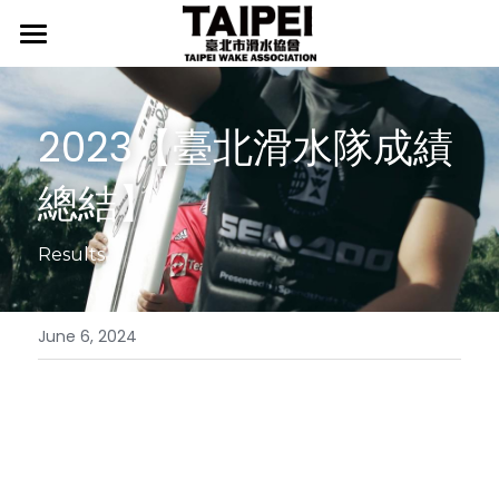
首頁
最新消息
2023【臺北滑水隊成績
協會介紹
行事曆
總結】
新聞發佈
臺北滑水隊
協會宗旨
Results
協會起源
相關辦法
臺北滑水隊介紹
組織架構
師資介紹
國際媒體
LEVEL證照
June 6, 2024
推手介紹
我要入隊
檢定辦法
精選照片
國際賽事新聞
歷年成績
檢定榜單
國際賽事影片
國際賽事集錦
訓練中心
國際賽事規則
國內賽事新聞
國內賽事集錦