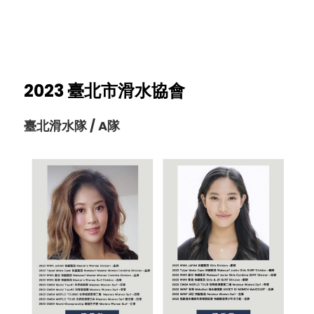
個人入會辦法
國內賽事影片
國際培訓集錦
團體入會辦法
國內培訓集錦
2023 臺北市滑水協會
臺北滑水隊 / A隊   